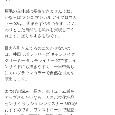
眉毛の立体感は妥協できませんよね。
かならぼ フジコ マジカル アイブロウカ
ラー 02は、固まらずベタつかず、ふん
わりとした自然な毛流れを実現してく
れます。塗りやすさも◎です。
目力を引き立てるのに欠かせないの
は、井田ラボラトリーズ キャンメイク 
クリーミー タッチライナー 07です。イ
ンサイドにも描きやすく、一日中落ち
にくいブラウンカラーで自然な目元を
演出します。
まつげの深み、長さ、ボリューム感を
アップさせたいなら、カネボウ化粧品 
センサイ ラッシュ レングスナー 38℃が
おすすめです。ワンストロークで魅惑