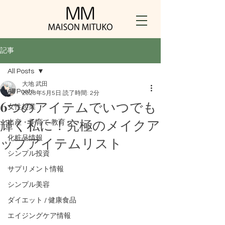
記事
All Posts
大地 武田
All Posts
2023年5月5日
読了時間: 2分
6つのアイテムでいつでも
女性起業
輝く私に！究極のメイクア
出産・子育て ​教育
ップアイテムリスト
化粧品情報
シンプル投資
サプリメント情報
シンプル美容
ダイエット / 健康食品
エイジングケア情報