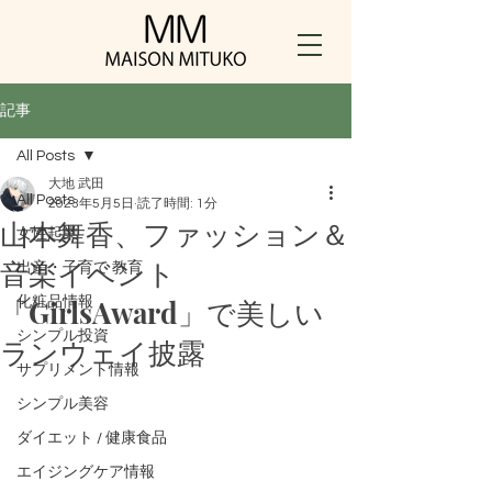
記事
All Posts
大地 武田
All Posts
2023年5月5日
読了時間: 1分
山本舞香、ファッション＆
女性起業
音楽イベント
出産・子育て ​教育
「GirlsAward」で美しい
化粧品情報
シンプル投資
ランウェイ披露
サプリメント情報
シンプル美容
ダイエット / 健康食品
エイジングケア情報