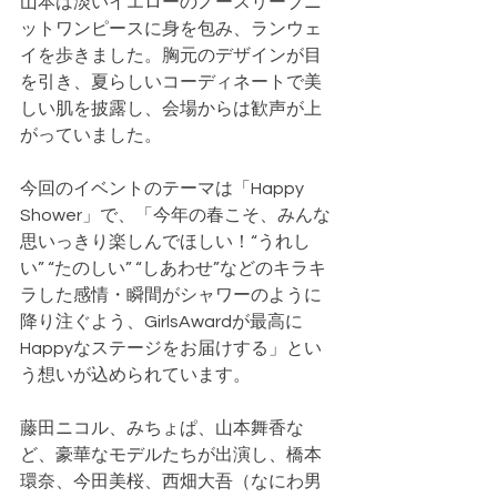
山本は淡いイエローのノースリーブニ
ットワンピースに身を包み、ランウェ
イを歩きました。胸元のデザインが目
を引き、夏らしいコーディネートで美
しい肌を披露し、会場からは歓声が上
がっていました。
今回のイベントのテーマは「Happy 
Shower」で、「今年の春こそ、みんな
思いっきり楽しんでほしい！“うれし
い” “たのしい” “しあわせ”などのキラキ
ラした感情・瞬間がシャワーのように
降り注ぐよう、GirlsAwardが最高に
Happyなステージをお届けする」とい
う想いが込められています。
藤田ニコル、みちょぱ、山本舞香な
ど、豪華なモデルたちが出演し、橋本
環奈、今田美桜、西畑大吾（なにわ男