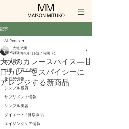
記事
All Posts
大地 武田
All Posts
2023年5月5日
読了時間: 2分
大人のカレースパイス―甘
女性起業
口カレーをスパイシーに
出産・子育て ​教育
アレンジする新商品
化粧品情報
シンプル投資
サプリメント情報
シンプル美容
ダイエット / 健康食品
エイジングケア情報