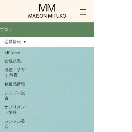
ブログ
恋愛情報
All Posts
女性起業
出産・子育
て ​教育
化粧品情報
シンプル投
資
サプリメン
ト情報
シンプル美
容