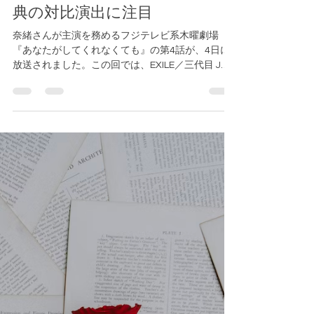
奈緒主演ドラマ『あなたがして
くれなくても』第4話、岩田剛
典の対比演出に注目
奈緒さんが主演を務めるフジテレビ系木曜劇場
『あなたがしてくれなくても』の第4話が、4日に
放送されました。この回では、EXILE／三代目 J
SOUL BROTHERS from EXILE TRIBEの岩田剛典さ
ん演じる新名誠の時間の対比が描かれ、注目を集
めています。（※記...